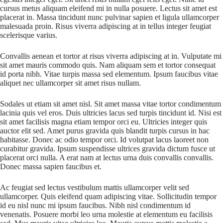
cursus metus aliquam eleifend mi in nulla posuere. Lectus sit amet est
placerat in. Massa tincidunt nunc pulvinar sapien et ligula ullamcorper
malesuada proin. Risus viverra adipiscing at in tellus integer feugiat
scelerisque varius.
Convallis aenean et tortor at risus viverra adipiscing at in. Vulputate mi
sit amet mauris commodo quis. Nam aliquam sem et tortor consequat
id porta nibh. Vitae turpis massa sed elementum. Ipsum faucibus vitae
aliquet nec ullamcorper sit amet risus nullam.
Sodales ut etiam sit amet nisl. Sit amet massa vitae tortor condimentum
lacinia quis vel eros. Duis ultricies lacus sed turpis tincidunt id. Nisi est
sit amet facilisis magna etiam tempor orci eu. Ultricies integer quis
auctor elit sed. Amet purus gravida quis blandit turpis cursus in hac
habitasse. Donec ac odio tempor orci. Id volutpat lacus laoreet non
curabitur gravida. Ipsum suspendisse ultrices gravida dictum fusce ut
placerat orci nulla. A erat nam at lectus urna duis convallis convallis.
Donec massa sapien faucibus et.
Ac feugiat sed lectus vestibulum mattis ullamcorper velit sed
ullamcorper. Quis eleifend quam adipiscing vitae. Sollicitudin tempor
id eu nisl nunc mi ipsum faucibus. Nibh nisl condimentum id
venenatis. Posuere morbi leo urna molestie at elementum eu facilisis